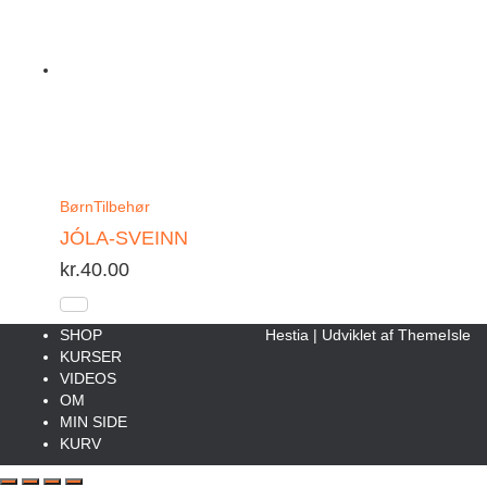
Børn
Tilbehør
JÓLA-SVEINN
kr.
40.00
SHOP
Hestia | Udviklet af
ThemeIsle
KURSER
VIDEOS
OM
MIN SIDE
KURV