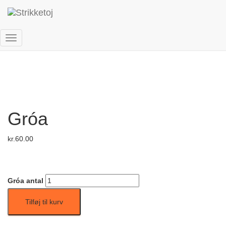
Forside
/
Danske opskrifter
/
Voksne
/ Gróa
Skift
navigation
Gróa
kr.
60.00
Gróa antal
Tilføj til kurv