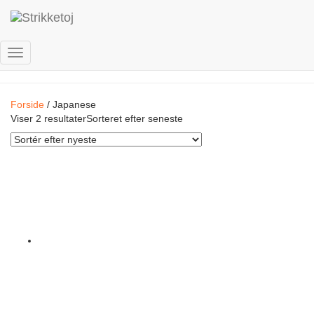
Japanese
Skift
navigation
Forside
/ Japanese
Viser 2 resultater
Sorteret efter seneste