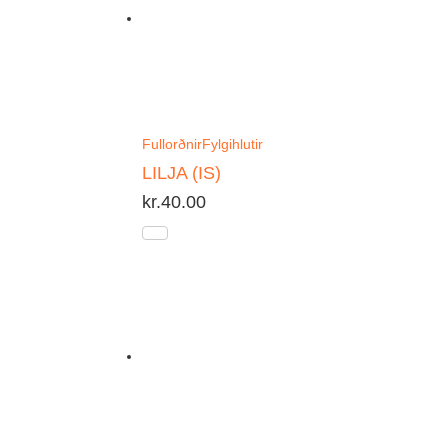
Fullorðnir
Fylgihlutir
LILJA (IS)
kr.
40.00