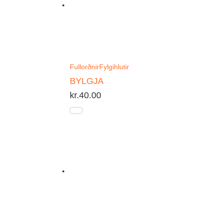
Fullorðnir
Fylgihlutir
BYLGJA
kr.
40.00