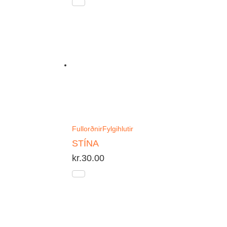
Fullorðnir
Fylgihlutir
STÍNA
kr.
30.00