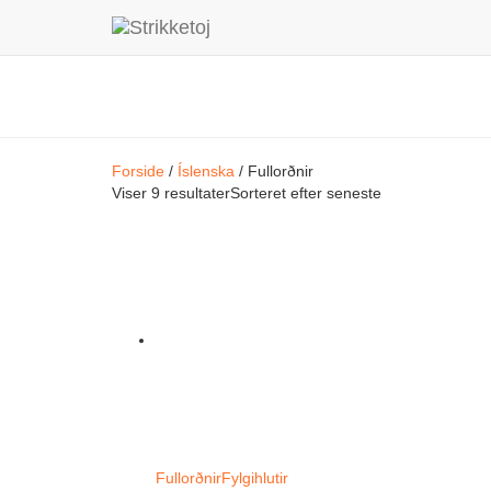
Forside
/
Íslenska
/ Fullorðnir
Viser 9 resultater
Sorteret efter seneste
Fullorðnir
Fylgihlutir