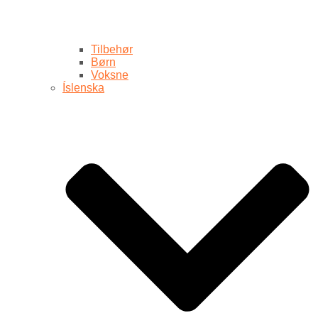
Tilbehør
Børn
Voksne
Íslenska