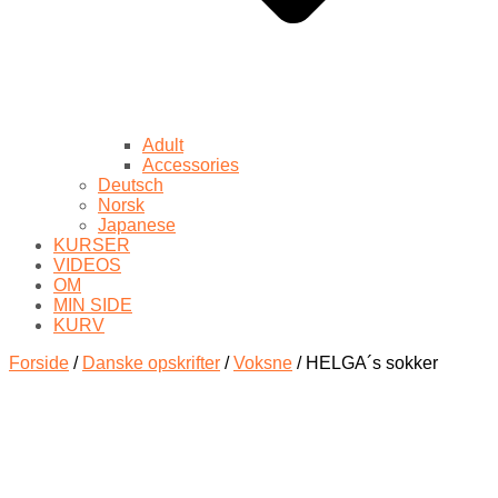
Adult
Accessories
Deutsch
Norsk
Japanese
KURSER
VIDEOS
OM
MIN SIDE
KURV
Forside
/
Danske opskrifter
/
Voksne
/ HELGA´s sokker