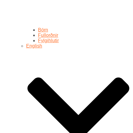
Börn
Fullorðnir
Fylgihlutir
English