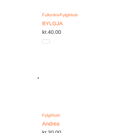
Fullorðnir
Fylgihlutir
BYLGJA
kr.
40.00
Fylgihlutir
Andrea
kr.
30.00