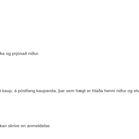
kka og prjónað niður.
við kaup, á póstfang kaupanda, þar sem hægt er hlaða henni niður og etv
 kan skrive en anmeldelse.