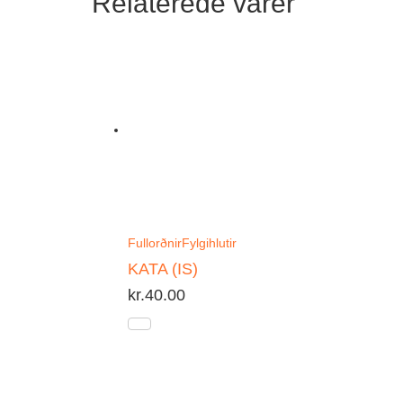
Relaterede varer
Fullorðnir
Fylgihlutir
KATA (IS)
kr.
40.00