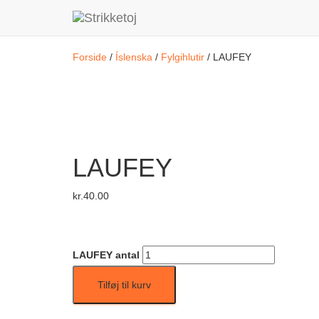
Forside
/
Íslenska
/
Fylgihlutir
/ LAUFEY
LAUFEY
kr.
40.00
LAUFEY antal
Tilføj til kurv