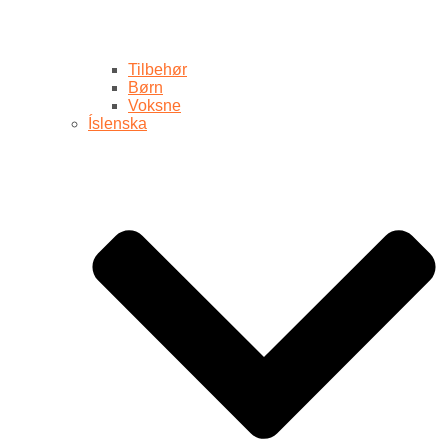
Tilbehør
Børn
Voksne
Íslenska