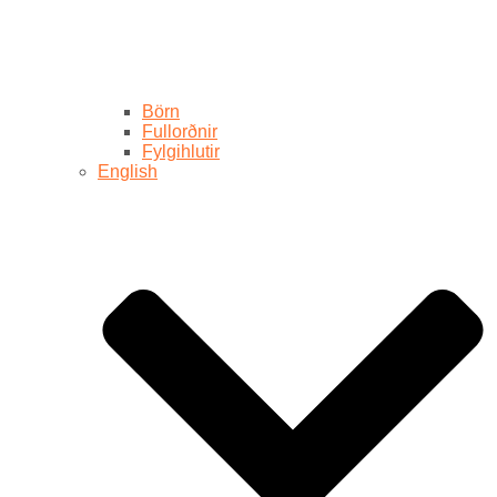
Börn
Fullorðnir
Fylgihlutir
English