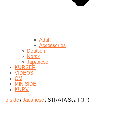
Adult
Accessories
Deutsch
Norsk
Japanese
KURSER
VIDEOS
OM
MIN SIDE
KURV
Forside
/
Japanese
/ STRATA Scarf (JP)