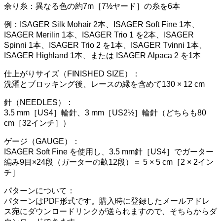
余り糸：異なる色の約7m［7½ヤード］の糸を6本
例：ISAGER Silk Mohair 2本、ISAGER Soft Fine 1本、
ISAGER Merilin 1本、ISAGER Trio 1 を2本、ISAGER
Spinni 1本、ISAGER Trio 2 を1本、ISAGER Tvinni 1本、
ISAGER Highland 1本、または ISAGER Alpaca 2 を1本
仕上がりサイズ（FINISHED SIZE）：
洗濯とブロッキング後、レースの縁を含めて130 × 12 cm
針（NEEDLES）：
3.5 mm［US4］輪針、3 mm［US2½］輪針（どちらも80
cm［32インチ］）
ゲージ（GAUGE）：
ISAGER Soft Fine を使用し、3.5 mm針［US4］でガーター
編み9目×24段（
ガーターの畝12段）＝ 5 × 5 cm［2 × 2イン
チ］
パターンについて：
パターンはPDF形式です。
購入時に登録したメールアドレ
ス宛にダウンロードリンクが送られ
ますので、そちらからダ