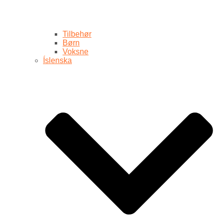
Tilbehør
Børn
Voksne
Íslenska