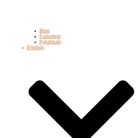
Börn
Fullorðnir
Fylgihlutir
English