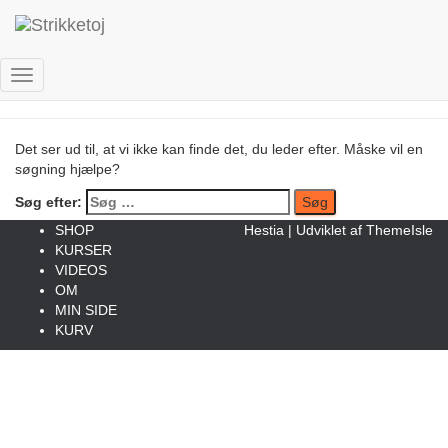
Hov!.. Siden findes ikke.
Skift
navigation
Det ser ud til, at vi ikke kan finde det, du leder efter. Måske vil en
søgning hjælpe?
Søg efter:
SHOP
Hestia | Udviklet af
ThemeIsle
KURSER
VIDEOS
OM
MIN SIDE
KURV