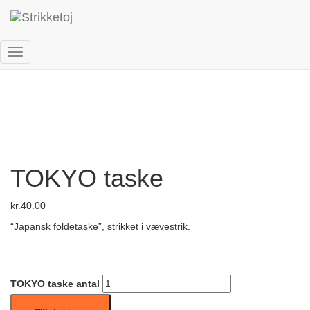
Forside
/
Danske opskrifter
/
Tilbehør
/ TOKYO taske
Skift
navigation
TOKYO taske
kr.
40.00
“Japansk foldetaske”, strikket i vævestrik.
TOKYO taske antal