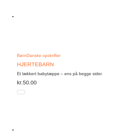
Børn
Danske opskrifter
HJERTEBARN
Et lækkert babytæppe – ens på begge sider.
kr.
50.00