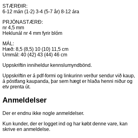
STÆRÐIR:
6-12 mán (1-2) 3-4 (5-7 år) 8-12 ára
PRJÓNASTÆRÐ:
nr 4,5 mm
Heklunál nr 4 mm fyrir blóm
MÁL:
Hæð: 8,5 (8,5) 10 (10) 11,5 cm
Ummál: 40 (42) 43 (44) 46 cm
Uppskriftin inniheldur kennslumyndbönd.
Uppskriftin er á pdf-formi og linkurinn verður sendur við kaup,
á póstfang kaupanda, þar sem hægt er hlaða henni niður og
etv prenta út.
Anmeldelser
Der er endnu ikke nogle anmeldelser.
Kun kunder, der er logget ind og har købt denne vare, kan
skrive en anmeldelse.