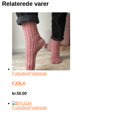
Relaterede varer
Fullorðnir
Fylgihlutir
FJÓLA
kr.
50.00
Fullorðnir
Fylgihlutir