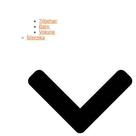
Tilbehør
Børn
Voksne
Íslenska