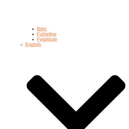
Börn
Fullorðnir
Fylgihlutir
English