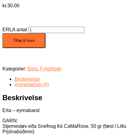
kr.
30.00
ERLA antal
Tilføj til kurv
Kategorier:
Börn
,
Fylgihlutir
Beskrivelse
Anmeldelser (0)
Beskrivelse
Erla – eyrnaband
GARN:
Stjernestøv eða Snefnug frá CaMaRose, 50 gr (fæst í Litlu
Prjónabúðinni)