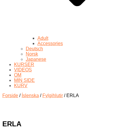
Adult
Accessories
Deutsch
Norsk
Japanese
KURSER
VIDEOS
OM
MIN SIDE
KURV
Forside
/
Íslenska
/
Fylgihlutir
/ ERLA
ERLA