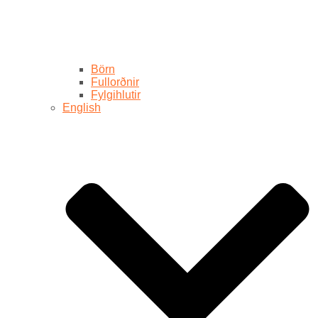
Börn
Fullorðnir
Fylgihlutir
English