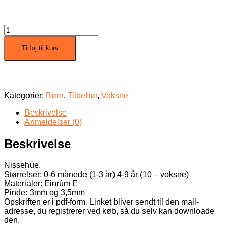
JÓLA-
SVEINN
antal
Tilføj til kurv
Kategorier:
Børn
,
Tilbehør
,
Voksne
Beskrivelse
Anmeldelser (0)
Beskrivelse
Nissehue.
Størrelser: 0-6 månede (1-3 år) 4-9 år (10 – voksne)
Materialer: Einrúm E
Pinde: 3mm og 3,5mm
Opskriften er i pdf-form. Linket bliver sendt til den mail-
adresse, du registrerer ved køb, så du selv kan downloade
den.