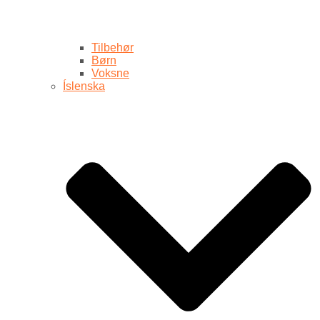
Tilbehør
Børn
Voksne
Íslenska